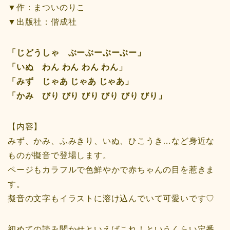
▼作：まついのりこ
▼出版社：偕成社
「じどうしゃ ぶーぶーぶーぶー」
「いぬ わん わん わん わん」
「みず じゃあ じゃあ じゃあ」
「かみ びり びり びり びり びり びり」
【内容】
みず、かみ、ふみきり、いぬ、ひこうき…など身近な
ものが擬音で登場します。
ページもカラフルで色鮮やかで赤ちゃんの目を惹きま
す。
擬音の文字もイラストに溶け込んでいて可愛いです♡
初めての読み聞かせといえばこれ！というくらい定番